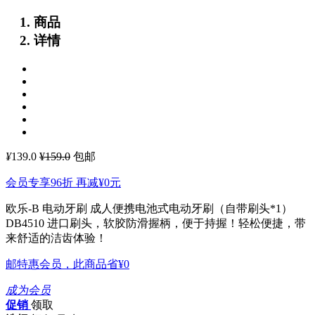
商品
详情
¥
139.0
¥159.0
包邮
会员专享96折 再减
¥0
元
欧乐-B 电动牙刷 成人便携电池式电动牙刷（自带刷头*1）
DB4510
进口刷头，软胶防滑握柄，便于持握！轻松便捷，带
来舒适的洁齿体验！
邮特惠会员，此商品省
¥0
成为会员
促销
领取