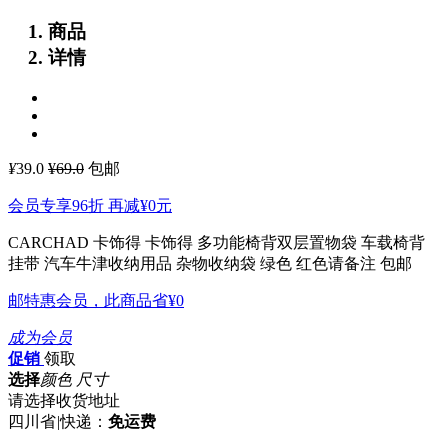
商品
详情
¥
39.0
¥69.0
包邮
会员专享96折 再减
¥0
元
CARCHAD 卡饰得 卡饰得 多功能椅背双层置物袋 车载椅背
挂带 汽车牛津收纳用品 杂物收纳袋
绿色 红色请备注 包邮
邮特惠会员，此商品省
¥0
成为会员
促销
领取
选择
颜色 尺寸
请选择收货地址
四川省
|
快递：
免运费