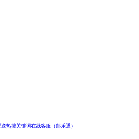
配送
热搜关键词
在线客服（邮乐通）