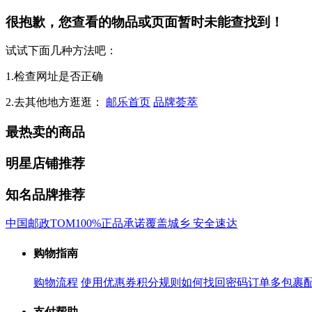
很抱歉，您查看的物品或页面暂时未能查找到！
试试下面几种方法吧：
1.检查网址是否正确
2.去其他地方逛逛：
邮乐首页
品牌荟萃
最热卖的商品
明星店铺推荐
知名品牌推荐
中国邮政
TOM
100%正品承诺
覆盖城乡 安全速达
购物指南
购物流程
使用优惠券
积分规则
如何找回密码
订单多包裹
支付帮助