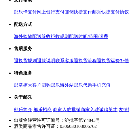
邮乐卡支付
网上银行支付
邮储快捷支付
邮乐快捷支付协议
配送方式
海外购物配送
签收拒收规则
配送时间/范围/运费
售后服务
退换货规则
退款说明
联系客服
退换货流程
退换货运费补偿
特色服务
邮掌柜
大客户团购
邮乐海外站
邮乐代购
手机充值
关于邮乐
邮乐简介
邮乐招商
商家入驻
批销商家入驻
诚聘英才
友情
出版物经营许可证编号：沪批字第Y4843号
酒类商品零售许可证：0306030103006762