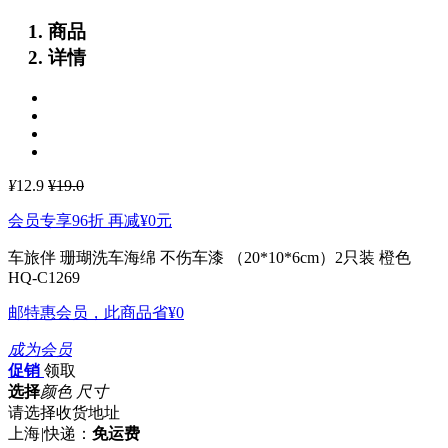
商品
详情
¥
12.9
¥19.0
会员专享96折 再减
¥0
元
车旅伴 珊瑚洗车海绵 不伤车漆 （20*10*6cm）2只装 橙色
HQ-C1269
邮特惠会员，此商品省
¥0
成为会员
促销
领取
选择
颜色 尺寸
请选择收货地址
上海
|
快递：
免运费