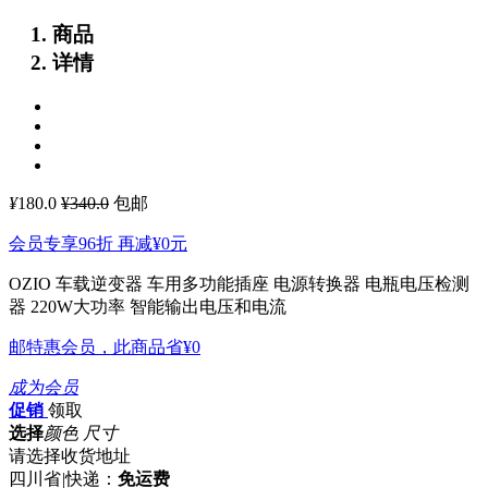
商品
详情
¥
180.0
¥340.0
包邮
会员专享96折 再减
¥0
元
OZIO 车载逆变器 车用多功能插座 电源转换器 电瓶电压检测
器 220W大功率
智能输出电压和电流
邮特惠会员，此商品省
¥0
成为会员
促销
领取
选择
颜色 尺寸
请选择收货地址
四川省
|
快递：
免运费