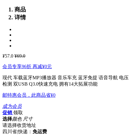
商品
详情
¥
57.0
¥69.0
会员专享96折 再减
¥0
元
现代 车载蓝牙MP3播放器 音乐车充 蓝牙免提 语音导航 电压
检测 双USB Q3.0快速充电
拥有14大拓展功能
邮特惠会员，此商品省
¥0
成为会员
促销
领取
选择
颜色 尺寸
请选择收货地址
四川省
|
快递：
免运费