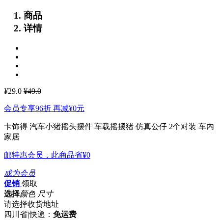
商品
详情
¥
29.0
¥49.0
会员专享96折 再减
¥0
元
卡饰得 汽车小猪摇头摆件 车载摇摆猪 仿真公仔 2个对装 车内
家居
邮特惠会员，此商品省
¥0
成为会员
促销
领取
选择
颜色 尺寸
请选择收货地址
四川省
|
快递：
免运费