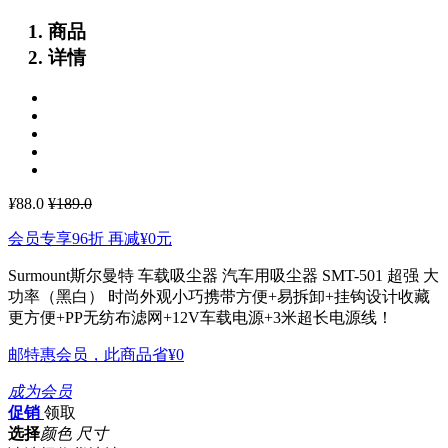
商品
详情
¥
88.0
¥189.0
会员专享96折 再减
¥0
元
Surmount斯尔曼特 车载吸尘器 汽车用吸尘器 SMT-501 超强 大
功率（黑白）
时尚外观小巧携带方便+易拆卸+挂钩设计收藏
更方便+PP无纺布滤网+12V车载电源+3米超长电源线！
邮特惠会员，此商品省
¥0
成为会员
促销
领取
选择
颜色 尺寸