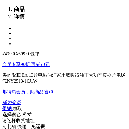
商品
详情
¥
499.0
¥699.0
包邮
会员专享96折 再减
¥0
元
美的/MIDEA 13片电热油汀家用取暖器油丁大功率暖器片电暖
气NY2513-16J1W
邮特惠会员，此商品省
¥0
成为会员
促销
领取
选择
颜色 尺寸
请选择收货地址
河北省
|
快递：
免运费