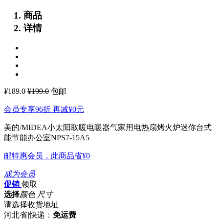
商品
详情
¥
189.0
¥199.0
包邮
会员专享96折 再减
¥0
元
美的/MIDEA小太阳取暖电暖器气家用电热扇烤火炉迷你台式
能节能办公室NPS7-15A5
邮特惠会员，此商品省
¥0
成为会员
促销
领取
选择
颜色 尺寸
请选择收货地址
河北省
|
快递：
免运费