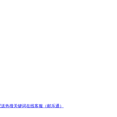
配送
热搜关键词
在线客服（邮乐通）