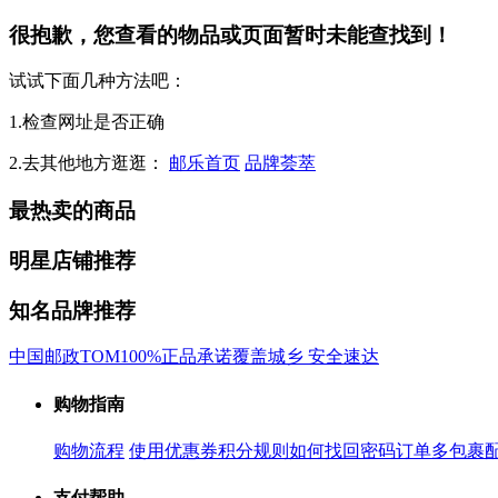
很抱歉，您查看的物品或页面暂时未能查找到！
试试下面几种方法吧：
1.检查网址是否正确
2.去其他地方逛逛：
邮乐首页
品牌荟萃
最热卖的商品
明星店铺推荐
知名品牌推荐
中国邮政
TOM
100%正品承诺
覆盖城乡 安全速达
购物指南
购物流程
使用优惠券
积分规则
如何找回密码
订单多包裹
支付帮助