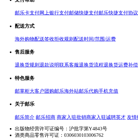
邮乐卡支付
网上银行支付
邮储快捷支付
邮乐快捷支付协议
配送方式
海外购物配送
签收拒收规则
配送时间/范围/运费
售后服务
退换货规则
退款说明
联系客服
退换货流程
退换货运费补偿
特色服务
邮掌柜
大客户团购
邮乐海外站
邮乐代购
手机充值
关于邮乐
邮乐简介
邮乐招商
商家入驻
批销商家入驻
诚聘英才
友情
出版物经营许可证编号：沪批字第Y4843号
酒类商品零售许可证：0306030103006762