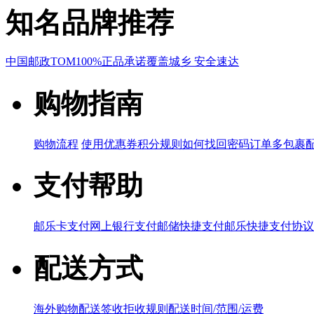
知名品牌推荐
中国邮政
TOM
100%正品承诺
覆盖城乡 安全速达
购物指南
购物流程
使用优惠券
积分规则
如何找回密码
订单多包裹
支付帮助
邮乐卡支付
网上银行支付
邮储快捷支付
邮乐快捷支付协议
配送方式
海外购物配送
签收拒收规则
配送时间/范围/运费