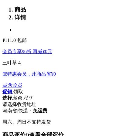
商品
详情
¥
111.0
包邮
会员专享96折 再减
¥0
元
三叶草 4
邮特惠会员，此商品省
¥0
成为会员
促销
领取
选择
颜色 尺寸
请选择收货地址
河南省
|
快递：
免运费
周六、周日不支持发货
商品评价(
)
查看全部评价