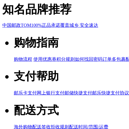
知名品牌推荐
中国邮政
TOM
100%正品承诺
覆盖城乡 安全速达
购物指南
购物流程
使用优惠券
积分规则
如何找回密码
订单多包裹
支付帮助
邮乐卡支付
网上银行支付
邮储快捷支付
邮乐快捷支付协议
配送方式
海外购物配送
签收拒收规则
配送时间/范围/运费