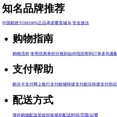
知名品牌推荐
中国邮政
TOM
100%正品承诺
覆盖城乡 安全速达
购物指南
购物流程
使用优惠券
积分规则
如何找回密码
订单多包裹
支付帮助
邮乐卡支付
网上银行支付
邮储快捷支付
邮乐快捷支付协议
配送方式
海外购物配送
签收拒收规则
配送时间/范围/运费