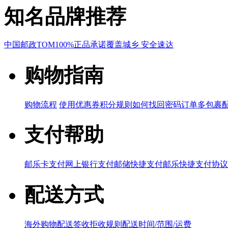
知名品牌推荐
中国邮政
TOM
100%正品承诺
覆盖城乡 安全速达
购物指南
购物流程
使用优惠券
积分规则
如何找回密码
订单多包裹
支付帮助
邮乐卡支付
网上银行支付
邮储快捷支付
邮乐快捷支付协议
配送方式
海外购物配送
签收拒收规则
配送时间/范围/运费