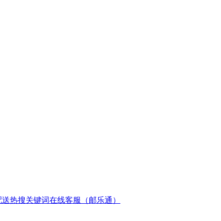
配送
热搜关键词
在线客服（邮乐通）