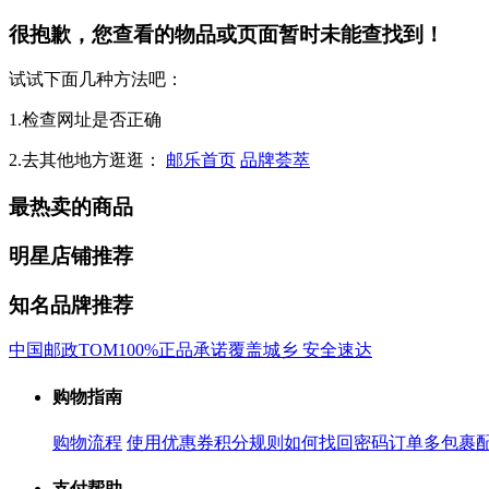
很抱歉，您查看的物品或页面暂时未能查找到！
试试下面几种方法吧：
1.检查网址是否正确
2.去其他地方逛逛：
邮乐首页
品牌荟萃
最热卖的商品
明星店铺推荐
知名品牌推荐
中国邮政
TOM
100%正品承诺
覆盖城乡 安全速达
购物指南
购物流程
使用优惠券
积分规则
如何找回密码
订单多包裹
支付帮助