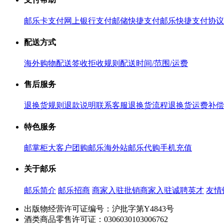
邮乐卡支付
网上银行支付
邮储快捷支付
邮乐快捷支付协议
配送方式
海外购物配送
签收拒收规则
配送时间/范围/运费
售后服务
退换货规则
退款说明
联系客服
退换货流程
退换货运费补偿
特色服务
邮掌柜
大客户团购
邮乐海外站
邮乐代购
手机充值
关于邮乐
邮乐简介
邮乐招商
商家入驻
批销商家入驻
诚聘英才
友情
出版物经营许可证编号：沪批字第Y4843号
酒类商品零售许可证：0306030103006762