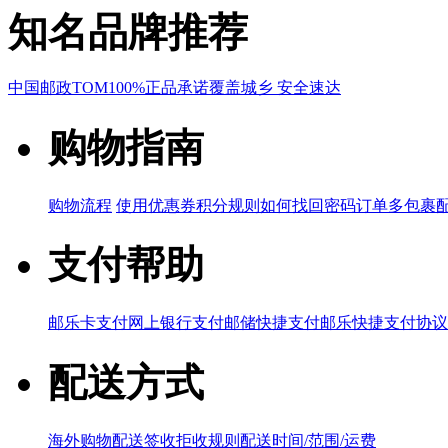
知名品牌推荐
中国邮政
TOM
100%正品承诺
覆盖城乡 安全速达
购物指南
购物流程
使用优惠券
积分规则
如何找回密码
订单多包裹
支付帮助
邮乐卡支付
网上银行支付
邮储快捷支付
邮乐快捷支付协议
配送方式
海外购物配送
签收拒收规则
配送时间/范围/运费