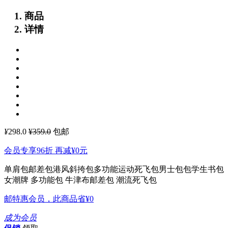
商品
详情
¥
298.0
¥359.0
包邮
会员专享96折 再减
¥0
元
单肩包邮差包港风斜挎包多功能运动死飞包男士包包学生书包
女潮牌
多功能包 牛津布邮差包 潮流死飞包
邮特惠会员，此商品省
¥0
成为会员