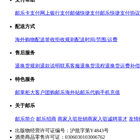
邮乐卡支付
网上银行支付
邮储快捷支付
邮乐快捷支付协议
配送方式
海外购物配送
签收拒收规则
配送时间/范围/运费
售后服务
退换货规则
退款说明
联系客服
退换货流程
退换货运费补偿
特色服务
邮掌柜
大客户团购
邮乐海外站
邮乐代购
手机充值
关于邮乐
邮乐简介
邮乐招商
商家入驻
批销商家入驻
诚聘英才
友情
出版物经营许可证编号：沪批字第Y4843号
酒类商品零售许可证：0306030103006762