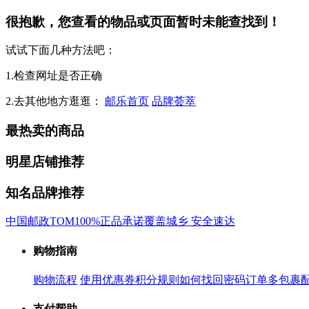
很抱歉，您查看的物品或页面暂时未能查找到！
试试下面几种方法吧：
1.检查网址是否正确
2.去其他地方逛逛：
邮乐首页
品牌荟萃
最热卖的商品
明星店铺推荐
知名品牌推荐
中国邮政
TOM
100%正品承诺
覆盖城乡 安全速达
购物指南
购物流程
使用优惠券
积分规则
如何找回密码
订单多包裹
支付帮助