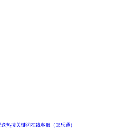
配送
热搜关键词
在线客服（邮乐通）