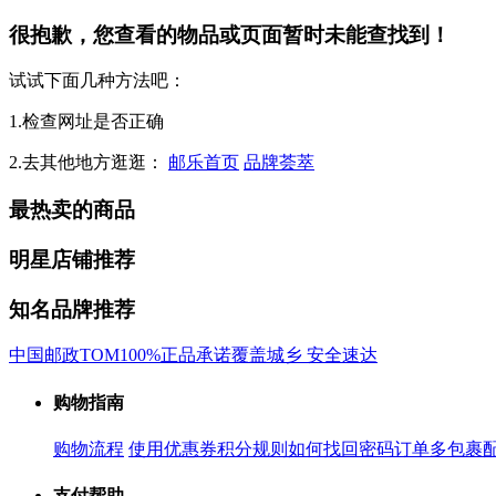
很抱歉，您查看的物品或页面暂时未能查找到！
试试下面几种方法吧：
1.检查网址是否正确
2.去其他地方逛逛：
邮乐首页
品牌荟萃
最热卖的商品
明星店铺推荐
知名品牌推荐
中国邮政
TOM
100%正品承诺
覆盖城乡 安全速达
购物指南
购物流程
使用优惠券
积分规则
如何找回密码
订单多包裹
支付帮助