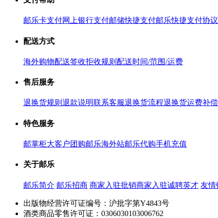
邮乐卡支付
网上银行支付
邮储快捷支付
邮乐快捷支付协议
配送方式
海外购物配送
签收拒收规则
配送时间/范围/运费
售后服务
退换货规则
退款说明
联系客服
退换货流程
退换货运费补偿
特色服务
邮掌柜
大客户团购
邮乐海外站
邮乐代购
手机充值
关于邮乐
邮乐简介
邮乐招商
商家入驻
批销商家入驻
诚聘英才
友情
出版物经营许可证编号：沪批字第Y4843号
酒类商品零售许可证：0306030103006762