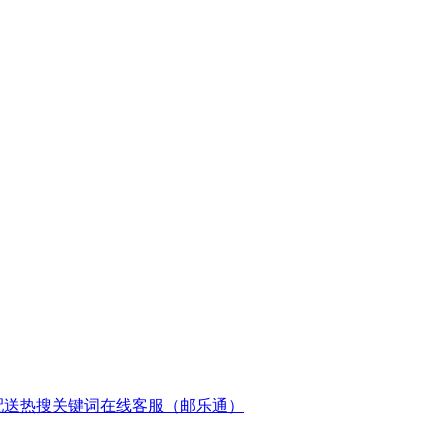
配送
热搜关键词
在线客服（邮乐通）