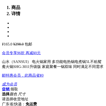
商品
详情
¥
165.0
¥298.0
包邮
会员专享96折 再减
¥0
元
山水（SANSUI） 电火锅家用 多功能电热锅电煮锅5L不粘鸳
鸯火锅SHG-3011升级版
家庭聚餐一锅双味 同时满足不同需求
邮特惠会员，此商品省
¥0
成为会员
促销
领取
选择
颜色 尺寸
请选择收货地址
广东省
|
快递：
免运费