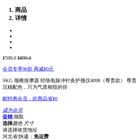
商品
详情
¥
599.0
¥899.0
会员专享96折 再减
¥0
元
SKG 颈椎按摩器 经络电脉冲针灸护颈仪4098（尊贵款）
尊贵
沉稳配色，只为气质相投的你
邮特惠会员，此商品省
¥0
成为会员
促销
领取
选择
颜色 尺寸
请选择收货地址
河北省
|
快递：
免运费