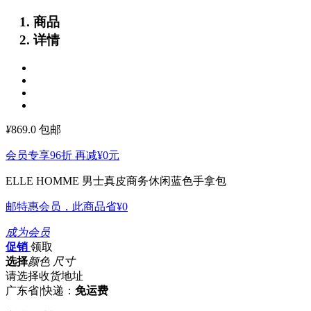
商品
详情
¥
869.0
包邮
会员专享96折 再减
¥0
元
ELLE HOMME 男士真皮商务休闲蓝色手拿包
邮特惠会员，此商品省
¥0
成为会员
促销
领取
选择
颜色 尺寸
请选择收货地址
广东省
|
快递：
免运费