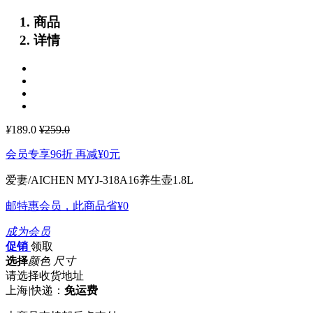
商品
详情
¥
189.0
¥259.0
会员专享96折 再减
¥0
元
爱妻/AICHEN MYJ-318A16养生壶1.8L
邮特惠会员，此商品省
¥0
成为会员
促销
领取
选择
颜色 尺寸
请选择收货地址
上海
|
快递：
免运费