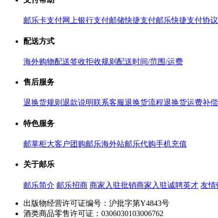
邮乐卡支付
网上银行支付
邮储快捷支付
邮乐快捷支付协议
配送方式
海外购物配送
签收拒收规则
配送时间/范围/运费
售后服务
退换货规则
退款说明
联系客服
退换货流程
退换货运费补偿
特色服务
邮掌柜
大客户团购
邮乐海外站
邮乐代购
手机充值
关于邮乐
邮乐简介
邮乐招商
商家入驻
批销商家入驻
诚聘英才
友情
出版物经营许可证编号：沪批字第Y4843号
酒类商品零售许可证：0306030103006762