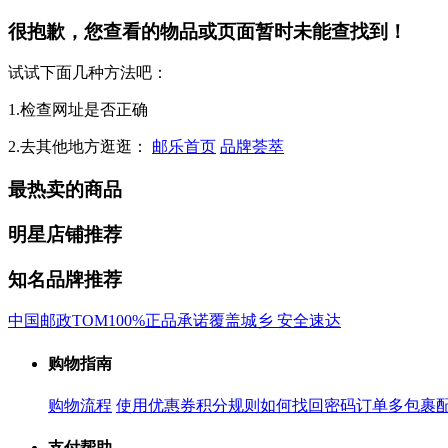
很抱歉，您查看的物品或页面暂时未能查找到！
试试下面几种方法吧：
1.检查网址是否正确
2.去其他地方逛逛：
邮乐首页
品牌荟萃
最热卖的商品
明星店铺推荐
知名品牌推荐
中国邮政
TOM
100%正品承诺
覆盖城乡 安全速达
购物指南
购物流程
使用优惠券
积分规则
如何找回密码
订单多包裹
支付帮助