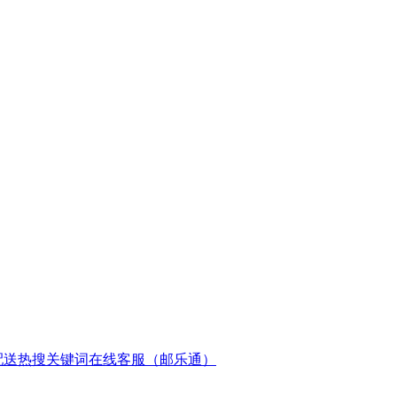
配送
热搜关键词
在线客服（邮乐通）