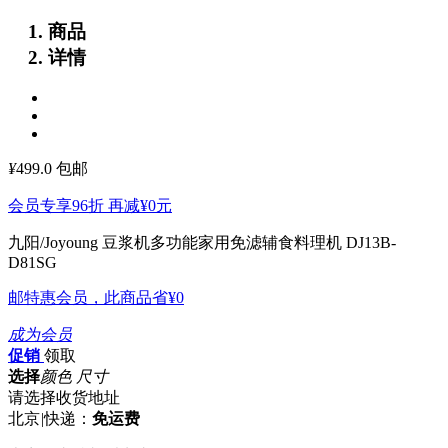
商品
详情
¥
499.0
包邮
会员专享96折 再减
¥0
元
九阳/Joyoung 豆浆机多功能家用免滤辅食料理机 DJ13B-
D81SG
邮特惠会员，此商品省
¥0
成为会员
促销
领取
选择
颜色 尺寸
请选择收货地址
北京
|
快递：
免运费