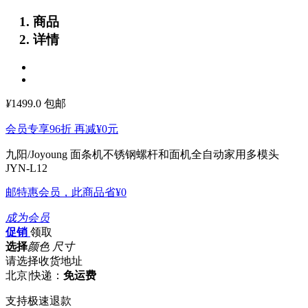
商品
详情
¥
1499.0
包邮
会员专享96折 再减
¥0
元
九阳/Joyoung 面条机不锈钢螺杆和面机全自动家用多模头
JYN-L12
邮特惠会员，此商品省
¥0
成为会员
促销
领取
选择
颜色 尺寸
请选择收货地址
北京
|
快递：
免运费
支持极速退款