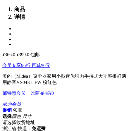
商品
详情
¥
366.0
¥399.0
包邮
会员专享96折 再减
¥0
元
美的（Midea）吸尘器家用小型迷你强力手持式大功率推杆两
用静音VS04K1-FW 粉红色
邮特惠会员，此商品省
¥0
成为会员
促销
领取
选择
颜色 尺寸
请选择收货地址
浙江省
|
快递：
免运费