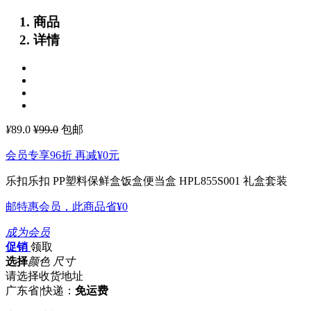
商品
详情
¥
89.0
¥99.0
包邮
会员专享96折 再减
¥0
元
乐扣乐扣 PP塑料保鲜盒饭盒便当盒 HPL855S001 礼盒套装
邮特惠会员，此商品省
¥0
成为会员
促销
领取
选择
颜色 尺寸
请选择收货地址
广东省
|
快递：
免运费