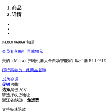
商品
详情
¥
439.0
¥699.0
包邮
会员专享96折 再减
¥0
元
美的（Midea）扫地机器人全自动智能家用吸尘器 R1-L061E
邮特惠会员，此商品省
¥0
成为会员
促销
领取
选择
颜色 尺寸
请选择收货地址
浙江省
|
快递：
免运费
支持极速退款