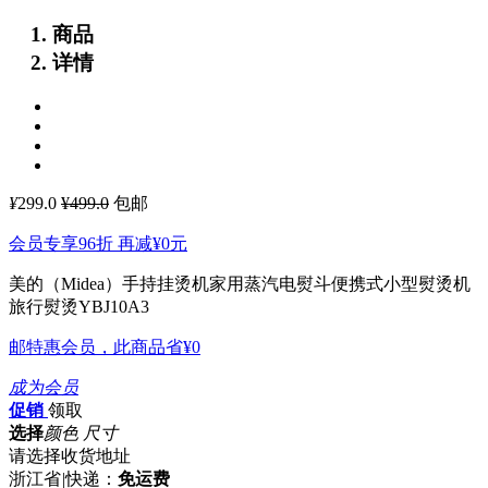
商品
详情
¥
299.0
¥499.0
包邮
会员专享96折 再减
¥0
元
美的（Midea）手持挂烫机家用蒸汽电熨斗便携式小型熨烫机
旅行熨烫YBJ10A3
邮特惠会员，此商品省
¥0
成为会员
促销
领取
选择
颜色 尺寸
请选择收货地址
浙江省
|
快递：
免运费