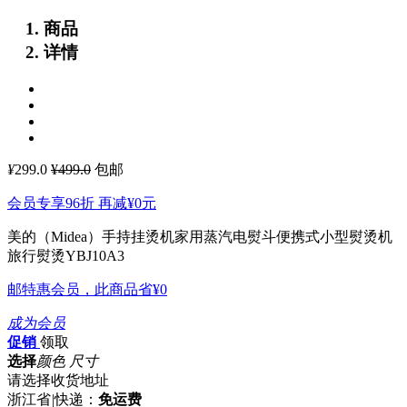
商品
详情
¥
299.0
¥499.0
包邮
会员专享96折 再减
¥0
元
美的（Midea）手持挂烫机家用蒸汽电熨斗便携式小型熨烫机
旅行熨烫YBJ10A3
邮特惠会员，此商品省
¥0
成为会员
促销
领取
选择
颜色 尺寸
请选择收货地址
浙江省
|
快递：
免运费