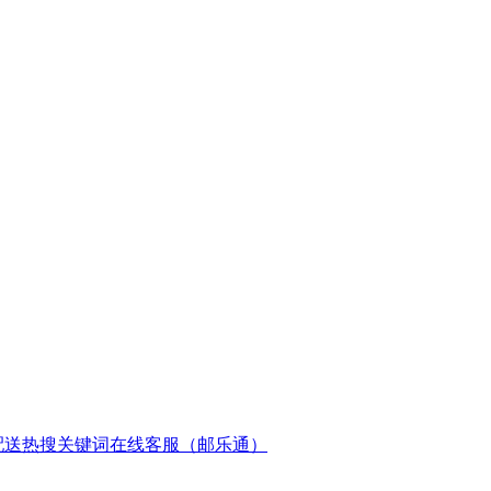
配送
热搜关键词
在线客服（邮乐通）