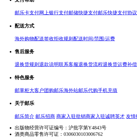
邮乐卡支付
网上银行支付
邮储快捷支付
邮乐快捷支付协议
配送方式
海外购物配送
签收拒收规则
配送时间/范围/运费
售后服务
退换货规则
退款说明
联系客服
退换货流程
退换货运费补偿
特色服务
邮掌柜
大客户团购
邮乐海外站
邮乐代购
手机充值
关于邮乐
邮乐简介
邮乐招商
商家入驻
批销商家入驻
诚聘英才
友情
出版物经营许可证编号：沪批字第Y4843号
酒类商品零售许可证：0306030103006762