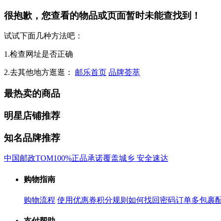
很抱歉，您查看的物品或页面暂时未能查找到！
试试下面几种方法吧：
1.检查网址是否正确
2.去其他地方逛逛：
邮乐首页
品牌荟萃
最热卖的商品
明星店铺推荐
知名品牌推荐
中国邮政
TOM
100%正品承诺
覆盖城乡 安全速达
购物指南
购物流程
使用优惠券
积分规则
如何找回密码
订单多包裹
支付帮助