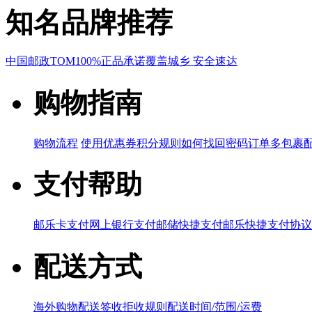
知名品牌推荐
中国邮政
TOM
100%正品承诺
覆盖城乡 安全速达
购物指南
购物流程
使用优惠券
积分规则
如何找回密码
订单多包裹
支付帮助
邮乐卡支付
网上银行支付
邮储快捷支付
邮乐快捷支付协议
配送方式
海外购物配送
签收拒收规则
配送时间/范围/运费