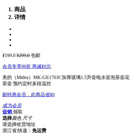
商品
详情
¥
199.0
¥299.0
包邮
会员专享96折 再减
¥0
元
美的（Midea）MK-GE1703C加厚玻璃1.5升壶电水壶泡茶壶花
茶壶 预约定时多段温控
邮特惠会员，此商品省
¥0
成为会员
促销
领取
选择
颜色 尺寸
请选择收货地址
浙江省
|
快递：
免运费