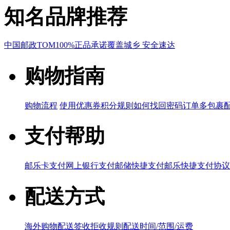
知名品牌推荐
中国邮政
TOM
100%正品承诺
覆盖城乡 安全速达
购物指南
购物流程
使用优惠券
积分规则
如何找回密码
订单多包裹
支付帮助
邮乐卡支付
网上银行支付
邮储快捷支付
邮乐快捷支付协议
配送方式
海外购物配送
签收拒收规则
配送时间/范围/运费