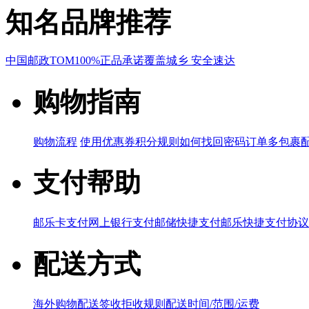
知名品牌推荐
中国邮政
TOM
100%正品承诺
覆盖城乡 安全速达
购物指南
购物流程
使用优惠券
积分规则
如何找回密码
订单多包裹
支付帮助
邮乐卡支付
网上银行支付
邮储快捷支付
邮乐快捷支付协议
配送方式
海外购物配送
签收拒收规则
配送时间/范围/运费