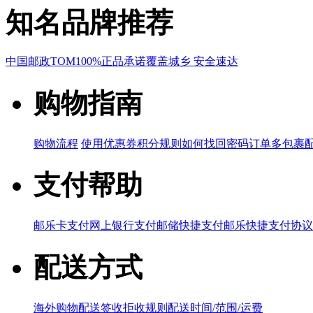
知名品牌推荐
中国邮政
TOM
100%正品承诺
覆盖城乡 安全速达
购物指南
购物流程
使用优惠券
积分规则
如何找回密码
订单多包裹
支付帮助
邮乐卡支付
网上银行支付
邮储快捷支付
邮乐快捷支付协议
配送方式
海外购物配送
签收拒收规则
配送时间/范围/运费