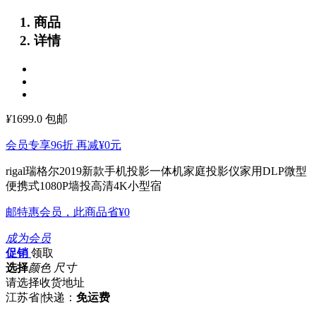
商品
详情
¥
1699.0
包邮
会员专享96折 再减
¥0
元
rigal瑞格尔2019新款手机投影一体机家庭投影仪家用DLP微型
便携式1080P墙投高清4K小型宿
邮特惠会员，此商品省
¥0
成为会员
促销
领取
选择
颜色 尺寸
请选择收货地址
江苏省
|
快递：
免运费