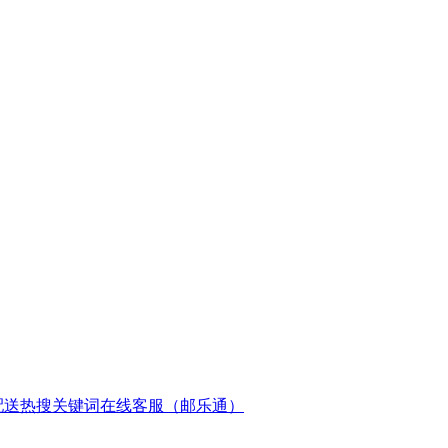
配送
热搜关键词
在线客服（邮乐通）