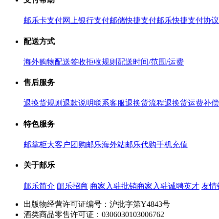
邮乐卡支付
网上银行支付
邮储快捷支付
邮乐快捷支付协议
配送方式
海外购物配送
签收拒收规则
配送时间/范围/运费
售后服务
退换货规则
退款说明
联系客服
退换货流程
退换货运费补偿
特色服务
邮掌柜
大客户团购
邮乐海外站
邮乐代购
手机充值
关于邮乐
邮乐简介
邮乐招商
商家入驻
批销商家入驻
诚聘英才
友情
出版物经营许可证编号：沪批字第Y4843号
酒类商品零售许可证：0306030103006762