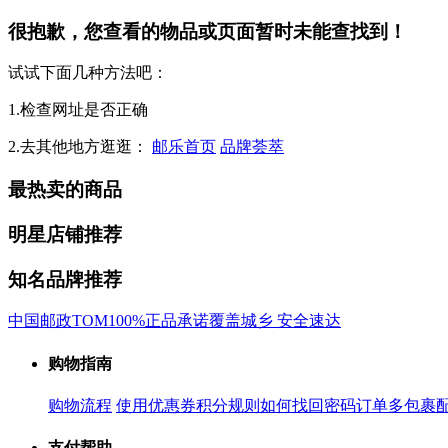
很抱歉，您查看的物品或页面暂时未能查找到！
试试下面几种方法吧：
1.检查网址是否正确
2.去其他地方逛逛：
邮乐首页
品牌荟萃
最热卖的商品
明星店铺推荐
知名品牌推荐
中国邮政
TOM
100%正品承诺
覆盖城乡 安全速达
购物指南
购物流程
使用优惠券
积分规则
如何找回密码
订单多包裹
支付帮助