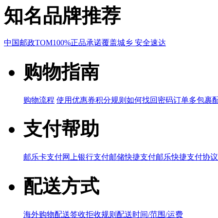
知名品牌推荐
中国邮政
TOM
100%正品承诺
覆盖城乡 安全速达
购物指南
购物流程
使用优惠券
积分规则
如何找回密码
订单多包裹
支付帮助
邮乐卡支付
网上银行支付
邮储快捷支付
邮乐快捷支付协议
配送方式
海外购物配送
签收拒收规则
配送时间/范围/运费