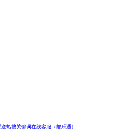
配送
热搜关键词
在线客服（邮乐通）