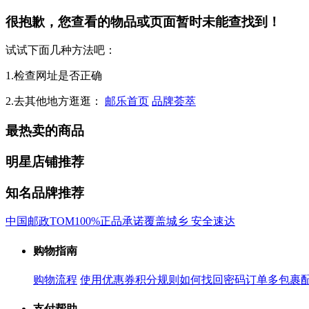
很抱歉，您查看的物品或页面暂时未能查找到！
试试下面几种方法吧：
1.检查网址是否正确
2.去其他地方逛逛：
邮乐首页
品牌荟萃
最热卖的商品
明星店铺推荐
知名品牌推荐
中国邮政
TOM
100%正品承诺
覆盖城乡 安全速达
购物指南
购物流程
使用优惠券
积分规则
如何找回密码
订单多包裹
支付帮助