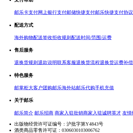
邮乐卡支付
网上银行支付
邮储快捷支付
邮乐快捷支付协议
配送方式
海外购物配送
签收拒收规则
配送时间/范围/运费
售后服务
退换货规则
退款说明
联系客服
退换货流程
退换货运费补偿
特色服务
邮掌柜
大客户团购
邮乐海外站
邮乐代购
手机充值
关于邮乐
邮乐简介
邮乐招商
商家入驻
批销商家入驻
诚聘英才
友情
出版物经营许可证编号：沪批字第Y4843号
酒类商品零售许可证：0306030103006762