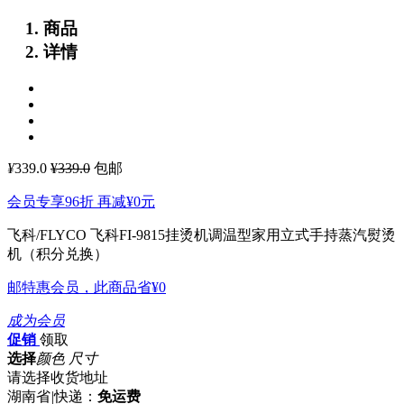
商品
详情
¥
339.0
¥339.0
包邮
会员专享96折 再减
¥0
元
飞科/FLYCO 飞科FI-9815挂烫机调温型家用立式手持蒸汽熨烫
机（积分兑换）
邮特惠会员，此商品省
¥0
成为会员
促销
领取
选择
颜色 尺寸
请选择收货地址
湖南省
|
快递：
免运费