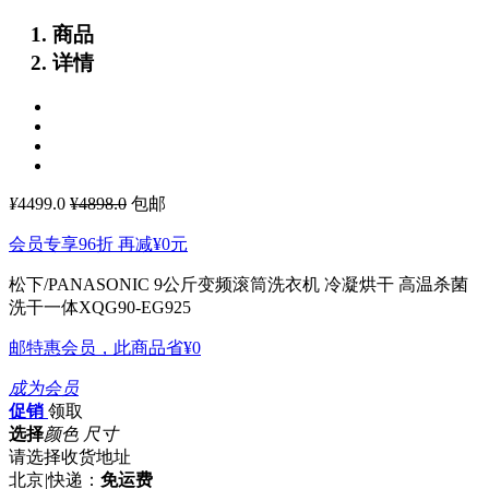
商品
详情
¥
4499.0
¥4898.0
包邮
会员专享96折 再减
¥0
元
松下/PANASONIC 9公斤变频滚筒洗衣机 冷凝烘干 高温杀菌
洗干一体XQG90-EG925
邮特惠会员，此商品省
¥0
成为会员
促销
领取
选择
颜色 尺寸
请选择收货地址
北京
|
快递：
免运费