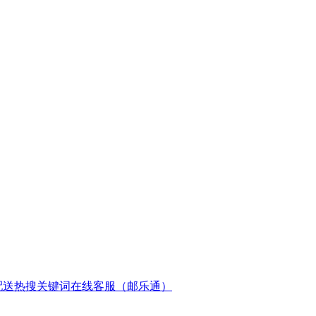
配送
热搜关键词
在线客服（邮乐通）