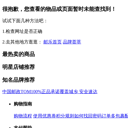
很抱歉，您查看的物品或页面暂时未能查找到！
试试下面几种方法吧：
1.检查网址是否正确
2.去其他地方逛逛：
邮乐首页
品牌荟萃
最热卖的商品
明星店铺推荐
知名品牌推荐
中国邮政
TOM
100%正品承诺
覆盖城乡 安全速达
购物指南
购物流程
使用优惠券
积分规则
如何找回密码
订单多包裹
支付帮助