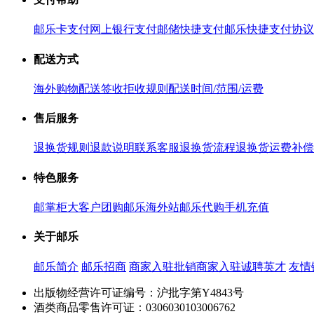
邮乐卡支付
网上银行支付
邮储快捷支付
邮乐快捷支付协议
配送方式
海外购物配送
签收拒收规则
配送时间/范围/运费
售后服务
退换货规则
退款说明
联系客服
退换货流程
退换货运费补偿
特色服务
邮掌柜
大客户团购
邮乐海外站
邮乐代购
手机充值
关于邮乐
邮乐简介
邮乐招商
商家入驻
批销商家入驻
诚聘英才
友情
出版物经营许可证编号：沪批字第Y4843号
酒类商品零售许可证：0306030103006762