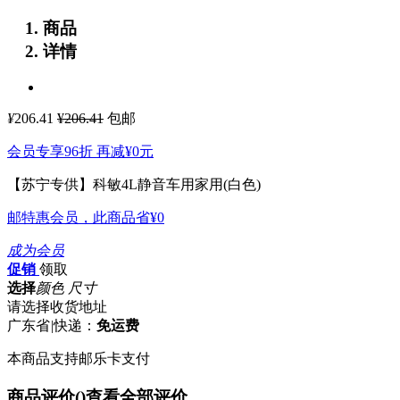
商品
详情
¥
206.41
¥206.41
包邮
会员专享96折 再减
¥0
元
【苏宁专供】科敏4L静音车用家用(白色)
邮特惠会员，此商品省
¥0
成为会员
促销
领取
选择
颜色 尺寸
请选择收货地址
广东省
|
快递：
免运费
本商品支持邮乐卡支付
商品评价(
)
查看全部评价