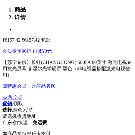
商品
详情
¥
6157.42
¥6157.42
包邮
会员专享96折 再减
¥0
元
【苏宁专供】长虹(CHANGHONG) S80FA 80英寸 激光电视专
用抗光屏幕 菲涅尔光学硬屏 黑色（非电视需搭配激光电视使
用）
邮特惠会员，此商品省
¥0
成为会员
促销
领取
选择
颜色 尺寸
请选择收货地址
广东省
|
快递：
免运费
本商品支持邮乐卡支付