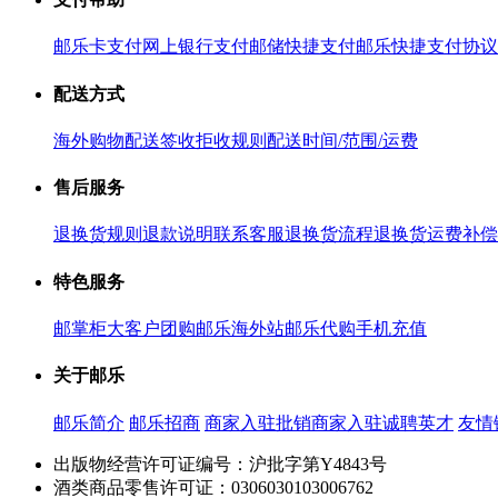
邮乐卡支付
网上银行支付
邮储快捷支付
邮乐快捷支付协议
配送方式
海外购物配送
签收拒收规则
配送时间/范围/运费
售后服务
退换货规则
退款说明
联系客服
退换货流程
退换货运费补偿
特色服务
邮掌柜
大客户团购
邮乐海外站
邮乐代购
手机充值
关于邮乐
邮乐简介
邮乐招商
商家入驻
批销商家入驻
诚聘英才
友情
出版物经营许可证编号：沪批字第Y4843号
酒类商品零售许可证：0306030103006762