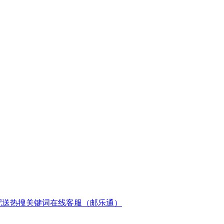
配送
热搜关键词
在线客服（邮乐通）