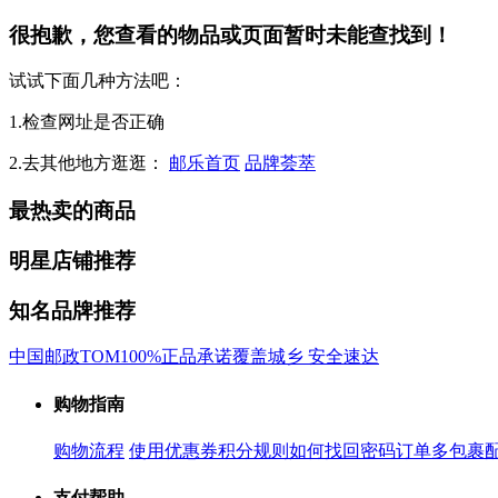
很抱歉，您查看的物品或页面暂时未能查找到！
试试下面几种方法吧：
1.检查网址是否正确
2.去其他地方逛逛：
邮乐首页
品牌荟萃
最热卖的商品
明星店铺推荐
知名品牌推荐
中国邮政
TOM
100%正品承诺
覆盖城乡 安全速达
购物指南
购物流程
使用优惠券
积分规则
如何找回密码
订单多包裹
支付帮助