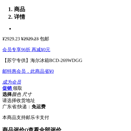
商品
详情
¥
2929.23
¥2929.23
包邮
会员专享96折 再减
¥0
元
【苏宁专供】海尔冰箱BCD-269WDGG
邮特惠会员，此商品省
¥0
成为会员
促销
领取
选择
颜色 尺寸
请选择收货地址
广东省
|
快递：
免运费
本商品支持邮乐卡支付
商品评价(
)
查看全部评价